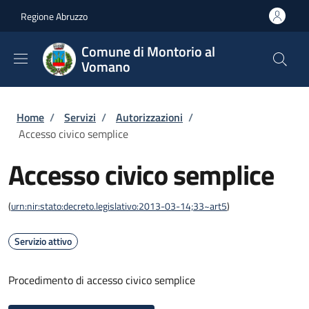
Salta al contenuto principale
Skip to footer content
Regione Abruzzo
Comune di Montorio al
Vomano
Briciole di pane
Home
/
Servizi
/
Autorizzazioni
/
Accesso civico semplice
Accesso civico semplice
(
urn:nir:stato:decreto.legislativo:2013-03-14;33~art5
)
Servizio attivo
Procedimento di accesso civico semplice