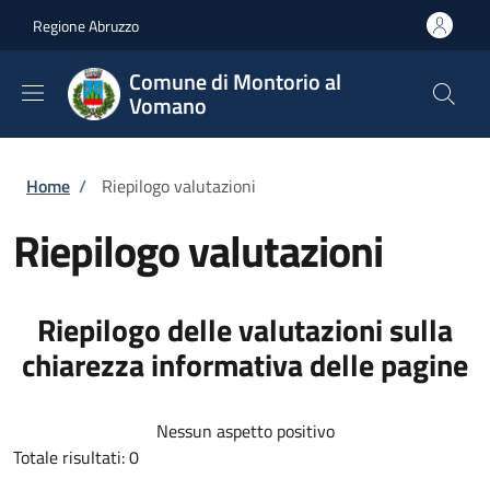
Salta al contenuto principale
Skip to footer content
Regione Abruzzo
Comune di Montorio al
Vomano
Briciole di pane
Home
/
Riepilogo valutazioni
Riepilogo valutazioni
Riepilogo delle valutazioni sulla
chiarezza informativa delle pagine
Nessun aspetto positivo
Totale risultati: 0