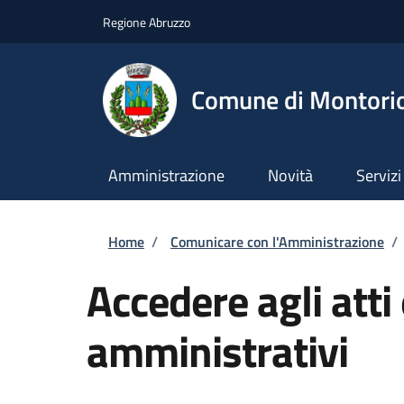
Salta al contenuto principale
Skip to footer content
Regione Abruzzo
Comune di Montori
Amministrazione
Novità
Servizi
Briciole di pane
Home
/
Comunicare con l'Amministrazione
/
Accedere agli atti
amministrativi