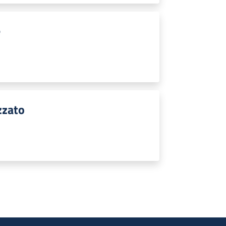
e
zzato