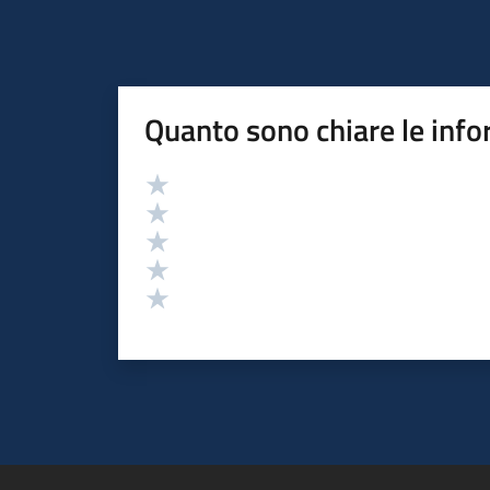
Quanto sono chiare le info
Valutazione
Valuta 5 stelle su 5
Valuta 4 stelle su 5
Valuta 3 stelle su 5
Valuta 2 stelle su 5
Valuta 1 stelle su 5