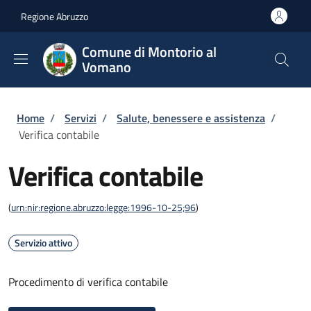
Salta al contenuto principale
Skip to footer content
Regione Abruzzo
Comune di Montorio al
Vomano
Briciole di pane
Home
/
Servizi
/
Salute, benessere e assistenza
/
Verifica contabile
Verifica contabile
(
urn:nir:regione.abruzzo:legge:1996-10-25;96
)
Servizio attivo
Procedimento di verifica contabile