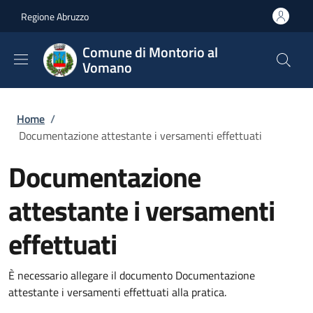
Salta al contenuto principale
Skip to footer content
Regione Abruzzo
Comune di Montorio al
Vomano
Briciole di pane
Home
/
Documentazione attestante i versamenti effettuati
Documentazione
attestante i versamenti
effettuati
È necessario allegare il documento Documentazione
attestante i versamenti effettuati alla pratica.