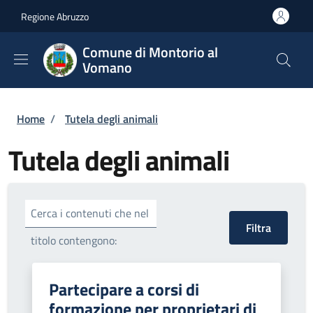
Salta al contenuto principale
Skip to footer content
Regione Abruzzo
Comune di Montorio al
Vomano
Briciole di pane
Home
/
Tutela degli animali
Tutela degli animali
Cerca i contenuti che nel
titolo contengono:
Partecipare a corsi di
formazione per proprietari di