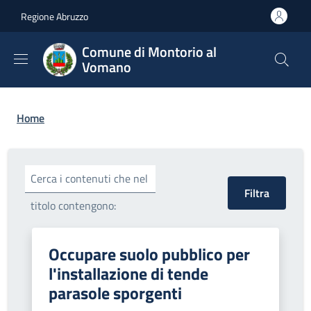
Salta al contenuto principale
Skip to footer content
Regione Abruzzo
Comune di Montorio al
Vomano
Briciole di pane
Home
Cerca i contenuti che nel
titolo contengono:
Occupare suolo pubblico per
l'installazione di tende
parasole sporgenti