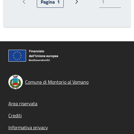
Pagina
1
Pagina precedente
Pagina attuale
Prossima pagina
Comune di Montorio al Vomano
Footer menu
Area riservata
Crediti
Informativa privacy