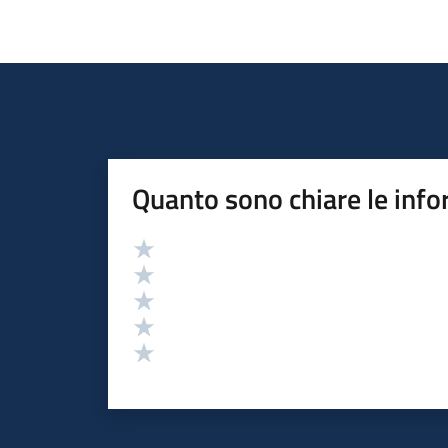
Quanto sono chiare le info
Valutazione
Valuta 5 stelle su 5
Valuta 4 stelle su 5
Valuta 3 stelle su 5
Valuta 2 stelle su 5
Valuta 1 stelle su 5