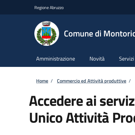
Salta al contenuto principale
Skip to footer content
Regione Abruzzo
Comune di Montori
Amministrazione
Novità
Servizi
Briciole di pane
Home
/
Commercio ed Attività produttive
/
Accedere ai serviz
Unico Attività Pro