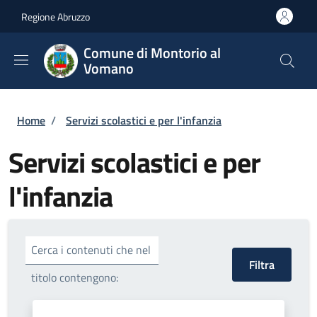
Salta al contenuto principale
Skip to footer content
Regione Abruzzo
Comune di Montorio al
Vomano
Briciole di pane
Home
/
Servizi scolastici e per l'infanzia
Servizi scolastici e per
l'infanzia
Cerca i contenuti che nel
titolo contengono: