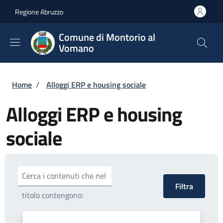
Salta al contenuto principale
Skip to footer content
Regione Abruzzo
Comune di Montorio al
Vomano
Briciole di pane
Home
/
Alloggi ERP e housing sociale
Alloggi ERP e housing
sociale
Cerca i contenuti che nel
titolo contengono: