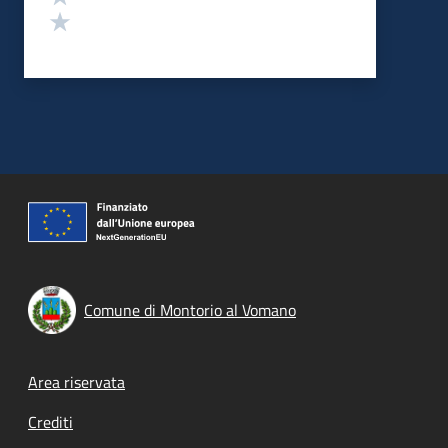
Valuta 1 stelle su 5
Comune di Montorio al Vomano
Footer menu
Area riservata
Crediti