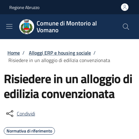
Salta al contenuto principale
Skip to footer content
Regione Abruzzo
Comune di Montorio al
Vomano
Briciole di pane
Home
/
Alloggi ERP e housing sociale
/
Risiedere in un alloggio di edilizia convenzionata
Risiedere in un alloggio di
edilizia convenzionata
Condividi
Normativa di riferimento