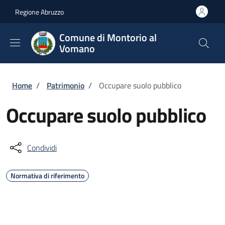
Salta al contenuto principale
Skip to footer content
Regione Abruzzo
Comune di Montorio al
Vomano
Briciole di pane
Home
/
Patrimonio
/
Occupare suolo pubblico
Occupare suolo pubblico
Condividi
Normativa di riferimento