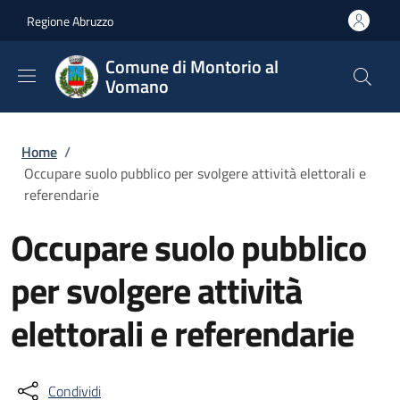
Salta al contenuto principale
Skip to footer content
Regione Abruzzo
Comune di Montorio al
Vomano
Briciole di pane
Home
/
Occupare suolo pubblico per svolgere attività elettorali e
referendarie
Occupare suolo pubblico
per svolgere attività
elettorali e referendarie
Condividi