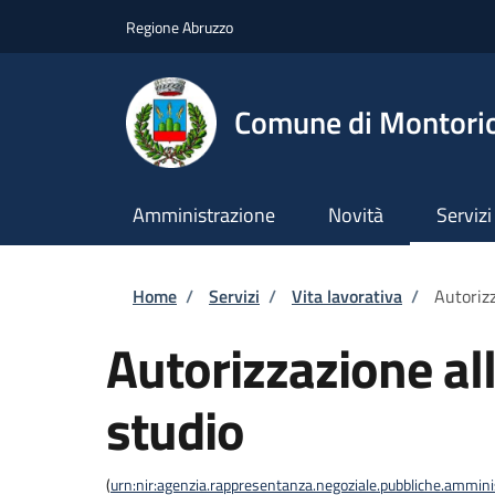
Salta al contenuto principale
Skip to footer content
Regione Abruzzo
Comune di Montori
Amministrazione
Novità
Servizi
Briciole di pane
Home
/
Servizi
/
Vita lavorativa
/
Autorizz
Autorizzazione al
studio
(
urn:nir:agenzia.rappresentanza.negoziale.pubbliche.amminist