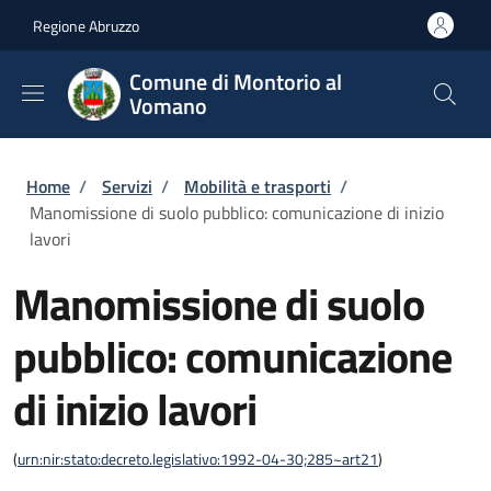
Salta al contenuto principale
Skip to footer content
Regione Abruzzo
Comune di Montorio al
Vomano
Briciole di pane
Home
/
Servizi
/
Mobilità e trasporti
/
Manomissione di suolo pubblico: comunicazione di inizio
lavori
Manomissione di suolo
pubblico: comunicazione
di inizio lavori
(
urn:nir:stato:decreto.legislativo:1992-04-30;285~art21
)