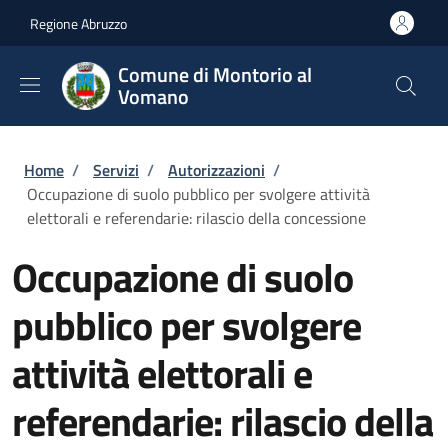
Salta al contenuto principale
Skip to footer content
Regione Abruzzo
Comune di Montorio al
Vomano
Briciole di pane
Home
/
Servizi
/
Autorizzazioni
/
Occupazione di suolo pubblico per svolgere attività
elettorali e referendarie: rilascio della concessione
Occupazione di suolo
pubblico per svolgere
attività elettorali e
referendarie: rilascio della