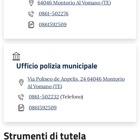
64046 Montorio Al Vomano (TE)
0861-502276
0861592509
Ufficio polizia municipale
Via Poliseo de Angelis, 24 64046 Montorio
Al Vomano (TE)
0861-502232
(Telefono)
0861592509
Strumenti di tutela