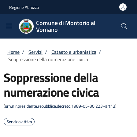
Salta al contenuto principale
Skip to footer content
Regione Abruzzo
Comune di Montorio al
Vomano
Briciole di pane
Home
/
Servizi
/
Catasto e urbanistica
/
Soppressione della numerazione civica
Soppressione della
numerazione civica
(
urn:nir:presidente.repubblica:decreto:1989-05-30;223~art43
)
Servizio attivo