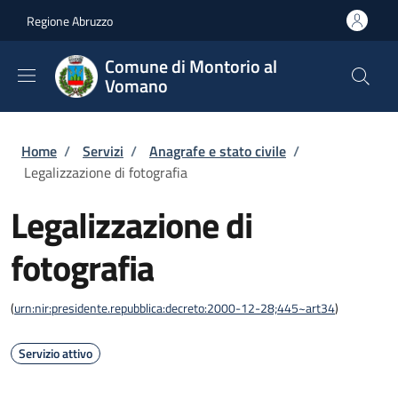
Salta al contenuto principale
Skip to footer content
Regione Abruzzo
Comune di Montorio al
Vomano
Briciole di pane
Home
/
Servizi
/
Anagrafe e stato civile
/
Legalizzazione di fotografia
Legalizzazione di
fotografia
(
urn:nir:presidente.repubblica:decreto:2000-12-28;445~art34
)
Servizio attivo