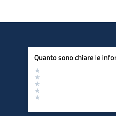
Quanto sono chiare le info
Valutazione
Valuta 5 stelle su 5
Valuta 4 stelle su 5
Valuta 3 stelle su 5
Valuta 2 stelle su 5
Valuta 1 stelle su 5