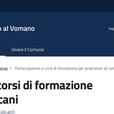
o al Vomano
Seg
Vivere il Comune
tenza
/
Partecipazione a corsi di formazione per proprietari di can
corsi di formazione
cani
03-03~art1
)