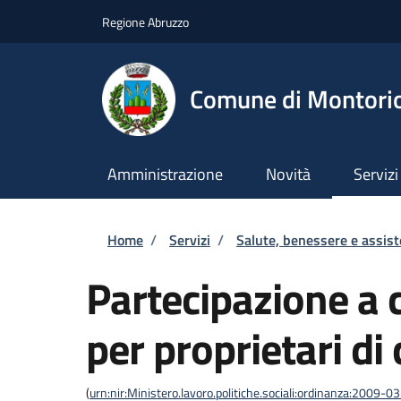
Salta al contenuto principale
Skip to footer content
Regione Abruzzo
Comune di Montori
Amministrazione
Novità
Servizi
Briciole di pane
Home
/
Servizi
/
Salute, benessere e assis
Partecipazione a 
per proprietari di 
(
urn:nir:Ministero.lavoro.politiche.sociali:ordinanza:2009-