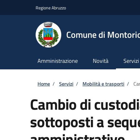
Salta al contenuto principale
Skip to footer content
Regione Abruzzo
Comune di Montori
Amministrazione
Novità
Servizi
Briciole di pane
Home
/
Servizi
/
Mobilità e trasporti
/
Cam
Cambio di custodia
sottoposti a sequ
amministrativo