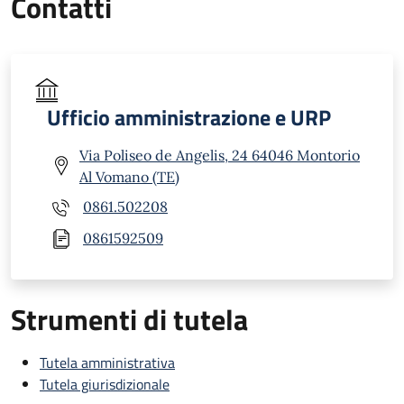
Contatti
Ufficio amministrazione e URP
Via Poliseo de Angelis, 24 64046 Montorio
Al Vomano (TE)
0861.502208
0861592509
Strumenti di tutela
Tutela amministrativa
Tutela giurisdizionale