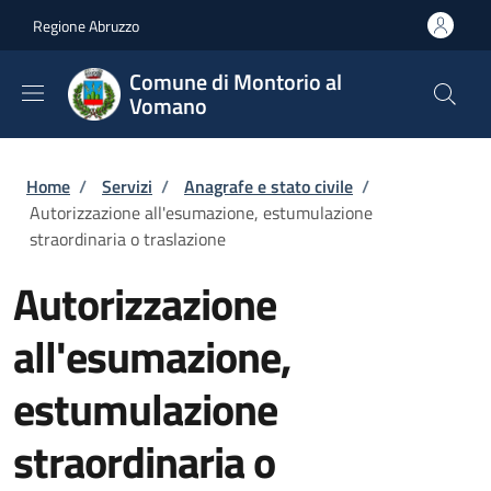
Salta al contenuto principale
Skip to footer content
Regione Abruzzo
Comune di Montorio al
Vomano
Briciole di pane
Home
/
Servizi
/
Anagrafe e stato civile
/
Autorizzazione all'esumazione, estumulazione
straordinaria o traslazione
Autorizzazione
all'esumazione,
estumulazione
straordinaria o