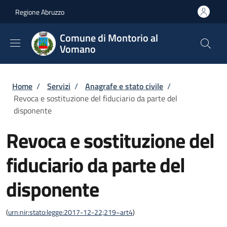
Salta al contenuto principale
Skip to footer content
Regione Abruzzo
Comune di Montorio al
Vomano
Briciole di pane
Home
/
Servizi
/
Anagrafe e stato civile
/
Revoca e sostituzione del fiduciario da parte del
disponente
Revoca e sostituzione del
fiduciario da parte del
disponente
(
urn:nir:stato:legge:2017-12-22;219~art4
)