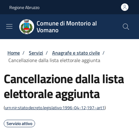
Salta al contenuto principale
Skip to footer content
Regione Abruzzo
Comune di Montorio al
Vomano
Briciole di pane
Home
/
Servizi
/
Anagrafe e stato civile
/
Cancellazione dalla lista elettorale aggiunta
Cancellazione dalla lista
elettorale aggiunta
(
urn:nir:stato:decreto.legislativo:1996-04-12;197~art1
)
Servizio attivo