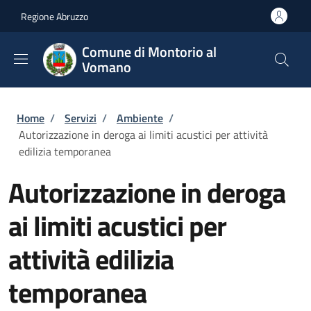
Salta al contenuto principale
Skip to footer content
Regione Abruzzo
Comune di Montorio al
Vomano
Briciole di pane
Home
/
Servizi
/
Ambiente
/
Autorizzazione in deroga ai limiti acustici per attività
edilizia temporanea
Autorizzazione in deroga
ai limiti acustici per
attività edilizia
temporanea