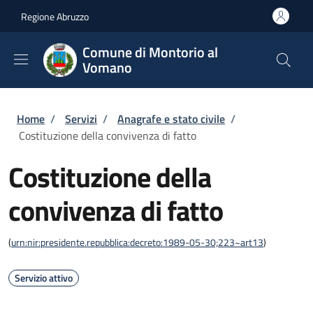
Salta al contenuto principale
Skip to footer content
Regione Abruzzo
Comune di Montorio al
Vomano
Briciole di pane
Home
/
Servizi
/
Anagrafe e stato civile
/
Costituzione della convivenza di fatto
Costituzione della
convivenza di fatto
(
urn:nir:presidente.repubblica:decreto:1989-05-30;223~art13
)
Servizio attivo