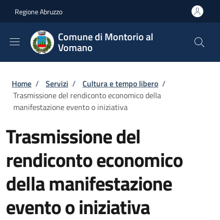
Salta al contenuto principale
Skip to footer content
Regione Abruzzo
Comune di Montorio al
Vomano
Briciole di pane
Home
/
Servizi
/
Cultura e tempo libero
/
Trasmissione del rendiconto economico della
manifestazione evento o iniziativa
Trasmissione del
rendiconto economico
della manifestazione
evento o iniziativa