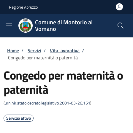
Salta al contenuto principale
Skip to footer content
Regione Abruzzo
Comune di Montorio al
Vomano
Briciole di pane
Home
/
Servizi
/
Vita lavorativa
/
Congedo per maternità o paternità
Congedo per maternità o
paternità
(
urn:nir:stato:decreto.legislativo:2001-03-26;151
)
Servizio attivo