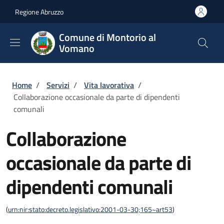
Salta al contenuto principale
Skip to footer content
Regione Abruzzo
Comune di Montorio al
Vomano
Briciole di pane
Home
/
Servizi
/
Vita lavorativa
/
Collaborazione occasionale da parte di dipendenti
comunali
Collaborazione
occasionale da parte di
dipendenti comunali
(
urn:nir:stato:decreto.legislativo:2001-03-30;165~art53
)