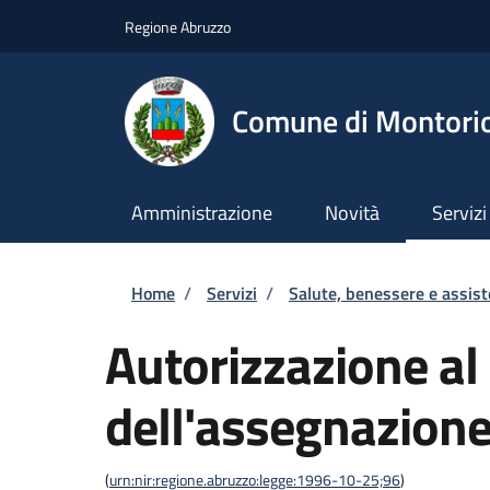
Salta al contenuto principale
Skip to footer content
Regione Abruzzo
Comune di Montori
Amministrazione
Novità
Servizi
Briciole di pane
Home
/
Servizi
/
Salute, benessere e assis
Autorizzazione al
dell'assegnazion
(
urn:nir:regione.abruzzo:legge:1996-10-25;96
)