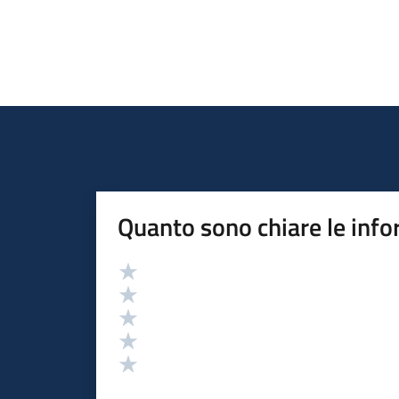
Quanto sono chiare le info
Valutazione
Valuta 5 stelle su 5
Valuta 4 stelle su 5
Valuta 3 stelle su 5
Valuta 2 stelle su 5
Valuta 1 stelle su 5