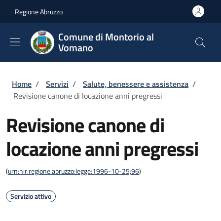
Salta al contenuto principale
Skip to footer content
Regione Abruzzo
Comune di Montorio al
Vomano
Briciole di pane
Home
/
Servizi
/
Salute, benessere e assistenza
/
Revisione canone di locazione anni pregressi
Revisione canone di
locazione anni pregressi
(
urn:nir:regione.abruzzo:legge:1996-10-25;96
)
Servizio attivo