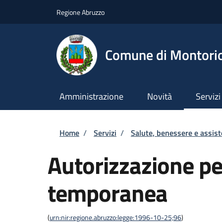
Salta al contenuto principale
Skip to footer content
Regione Abruzzo
Comune di Montori
Amministrazione
Novità
Servizi
Briciole di pane
Home
/
Servizi
/
Salute, benessere e assis
Autorizzazione per
temporanea
(
urn:nir:regione.abruzzo:legge:1996-10-25;96
)