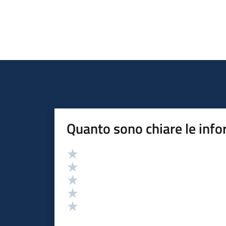
Quanto sono chiare le info
Valutazione
Valuta 5 stelle su 5
Valuta 4 stelle su 5
Valuta 3 stelle su 5
Valuta 2 stelle su 5
Valuta 1 stelle su 5