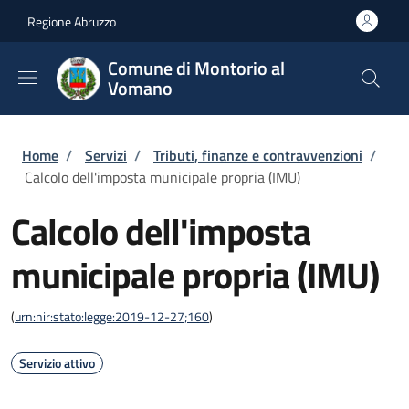
Salta al contenuto principale
Skip to footer content
Regione Abruzzo
Comune di Montorio al
Vomano
Briciole di pane
Home
/
Servizi
/
Tributi, finanze e contravvenzioni
/
Calcolo dell'imposta municipale propria (IMU)
Calcolo dell'imposta
municipale propria (IMU)
(
urn:nir:stato:legge:2019-12-27;160
)
Servizio attivo