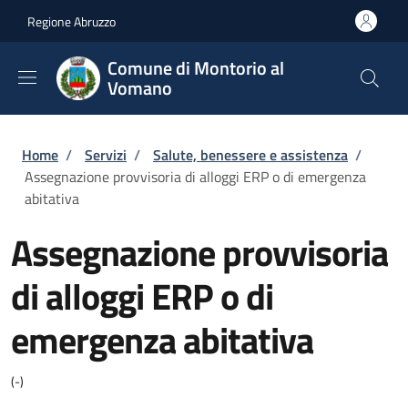
Salta al contenuto principale
Skip to footer content
Regione Abruzzo
Comune di Montorio al
Vomano
Briciole di pane
Home
/
Servizi
/
Salute, benessere e assistenza
/
Assegnazione provvisoria di alloggi ERP o di emergenza
abitativa
Assegnazione provvisoria
di alloggi ERP o di
emergenza abitativa
(-)