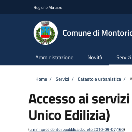
Salta al contenuto principale
Skip to footer content
Regione Abruzzo
Comune di Montori
Amministrazione
Novità
Servizi
Briciole di pane
Home
/
Servizi
/
Catasto e urbanistica
/
A
Accesso ai servizi
Unico Edilizia)
(
urn:nir:presidente.repubblica:decreto:2010-09-07;160
)