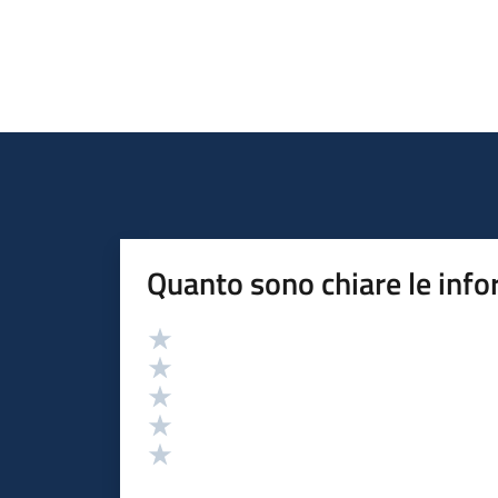
Quanto sono chiare le info
Valutazione
Valuta 5 stelle su 5
Valuta 4 stelle su 5
Valuta 3 stelle su 5
Valuta 2 stelle su 5
Valuta 1 stelle su 5