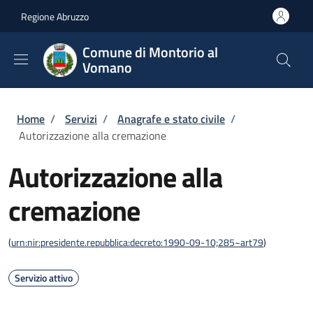
Salta al contenuto principale
Skip to footer content
Regione Abruzzo
Comune di Montorio al
Vomano
Briciole di pane
Home
/
Servizi
/
Anagrafe e stato civile
/
Autorizzazione alla cremazione
Autorizzazione alla
cremazione
(
urn:nir:presidente.repubblica:decreto:1990-09-10;285~art79
)
Servizio attivo