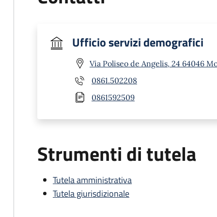
Ufficio servizi demografici
Via Poliseo de Angelis, 24 64046 M
0861.502208
0861592509
Strumenti di tutela
Tutela amministrativa
Tutela giurisdizionale