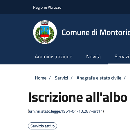
Salta al contenuto principale
Skip to footer content
Regione Abruzzo
Comune di Montori
Amministrazione
Novità
Servizi
Briciole di pane
Home
/
Servizi
/
Anagrafe e stato civile
/
Iscrizione all'albo
(
urn:nir:stato:legge:1951-04-10;287~art14
)
Servizio attivo