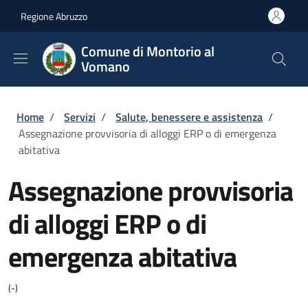
Salta al contenuto principale
Skip to footer content
Regione Abruzzo
Comune di Montorio al
Vomano
Briciole di pane
Home
/
Servizi
/
Salute, benessere e assistenza
/
Assegnazione provvisoria di alloggi ERP o di emergenza
abitativa
Assegnazione provvisoria
di alloggi ERP o di
emergenza abitativa
(-)