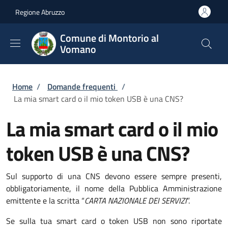
Salta al contenuto principale
Skip to footer content
Regione Abruzzo
Comune di Montorio al
Vomano
Briciole di pane
Home
/
Domande frequenti
/
La mia smart card o il mio token USB è una CNS?
La mia smart card o il mio
token USB è una CNS?
Sul supporto di una CNS devono essere sempre presenti,
obbligatoriamente, il nome della Pubblica Amministrazione
emittente e la scritta “
CARTA NAZIONALE DEI SERVIZI
”.
Se sulla tua smart card o token USB non sono riportate