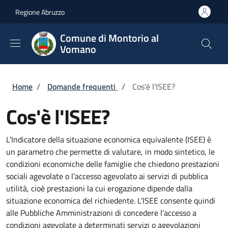
Salta al contenuto principale
Skip to footer content
Regione Abruzzo
Comune di Montorio al
Vomano
Briciole di pane
Home
/
Domande frequenti
/
Cos'è l'ISEE?
Cos'è l'ISEE?
L'Indicatore della situazione economica equivalente (ISEE) è
un parametro che permette di valutare, in modo sintetico, le
condizioni economiche delle famiglie che chiedono prestazioni
sociali agevolate o l’accesso agevolato ai servizi di pubblica
utilità, cioè prestazioni la cui erogazione dipende dalla
situazione economica del richiedente. L’ISEE consente quindi
alle Pubbliche Amministrazioni di concedere l’accesso a
condizioni agevolate a determinati servizi o agevolazioni