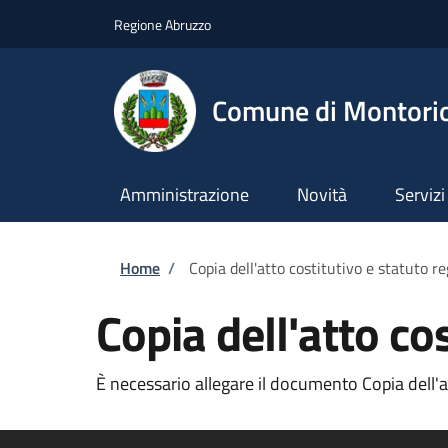
Salta al contenuto principale
Skip to footer content
Regione Abruzzo
Comune di Montori
Amministrazione
Novità
Servizi
Briciole di pane
Home
/
Copia dell'atto costitutivo e statuto re
Copia dell'atto cos
È necessario allegare il documento Copia dell'att