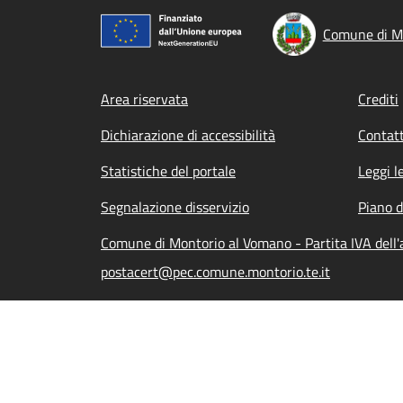
Comune di M
Footer menu
Area riservata
Crediti
Dichiarazione di accessibilità
Contatt
Statistiche del portale
Leggi l
Segnalazione disservizio
Piano d
Comune di Montorio al Vomano - Partita IVA del
postacert@pec.comune.montorio.te.it