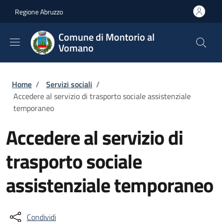
Salta al contenuto principale
Skip to footer content
Regione Abruzzo
Comune di Montorio al
Vomano
Briciole di pane
Home
/
Servizi sociali
/
Accedere al servizio di trasporto sociale assistenziale
temporaneo
Accedere al servizio di
trasporto sociale
assistenziale temporaneo
Condividi