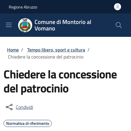
Salta al contenuto principale
Skip to footer content
Regione Abruzzo
Comune di Montorio al
Vomano
Briciole di pane
Home
/
Tempo libero, sport e cultura
/
Chiedere la concessione del patrocinio
Chiedere la concessione
del patrocinio
Condividi
Normativa di riferimento