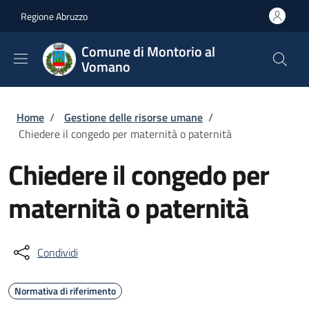
Salta al contenuto principale
Skip to footer content
Regione Abruzzo
Comune di Montorio al
Vomano
Briciole di pane
Home
/
Gestione delle risorse umane
/
Chiedere il congedo per maternità o paternità
Chiedere il congedo per
maternità o paternità
Condividi
Normativa di riferimento