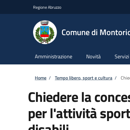
Salta al contenuto principale
Skip to footer content
Regione Abruzzo
Comune di Montori
Amministrazione
Novità
Servizi
Briciole di pane
Home
/
Tempo libero, sport e cultura
/
Chie
Chiedere la conce
per l'attività spo
disabili