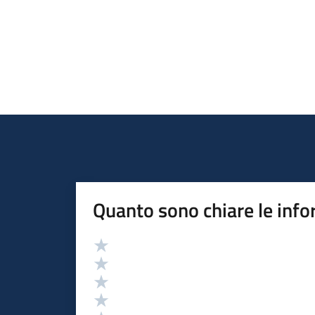
Quanto sono chiare le info
Valutazione
Valuta 5 stelle su 5
Valuta 4 stelle su 5
Valuta 3 stelle su 5
Valuta 2 stelle su 5