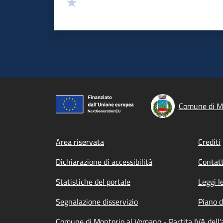
Valuta 1 stelle su 5
Comune di M
Footer menu
Area riservata
Crediti
Dichiarazione di accessibilità
Contatt
Statistiche del portale
Leggi l
Segnalazione disservizio
Piano d
Comune di Montorio al Vomano - Partita IVA del