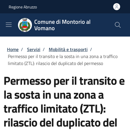
Salta al contenuto principale
Skip to footer content
Regione Abruzzo
Comune di Montorio al
Vomano
Briciole di pane
Home
/
Servizi
/
Mobilità e trasporti
/
Permesso per il transito e la sosta in una zona a traffico
limitato (ZTL): rilascio del duplicato del permesso
Permesso per il transito e
la sosta in una zona a
traffico limitato (ZTL):
rilascio del duplicato del