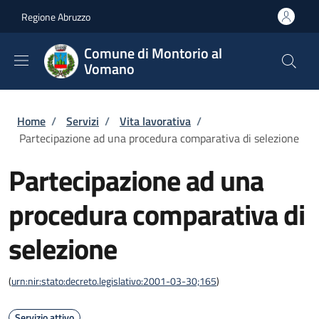
Salta al contenuto principale
Skip to footer content
Regione Abruzzo
Comune di Montorio al
Vomano
Briciole di pane
Home
/
Servizi
/
Vita lavorativa
/
Partecipazione ad una procedura comparativa di selezione
Partecipazione ad una
procedura comparativa di
selezione
(
urn:nir:stato:decreto.legislativo:2001-03-30;165
)
Servizio attivo